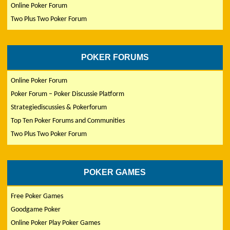
Online Poker Forum
Two Plus Two Poker Forum
POKER FORUMS
Online Poker Forum
Poker Forum – Poker Discussie Platform
Strategiediscussies & Pokerforum
Top Ten Poker Forums and Communities
Two Plus Two Poker Forum
POKER GAMES
Free Poker Games
Goodgame Poker
Online Poker Play Poker Games