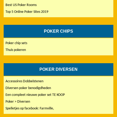
Best US Poker Rooms
Top 5 Online Poker Sites 2019
POKER CHIPS
Poker chip sets
Thuis pokeren
POKER DIVERSEN
Accessoires Dobbelstenen
Diversen poker benodigdheden
Een compleet nieuwe poker set TE KOOP
Poker > Diversen
Spelletjes op facebook: Farmville,