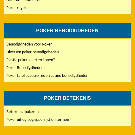
Live Three Card Poker
Poker regels
POKER BENODIGDHEDEN
Benodigdheden voor Poker
Diversen poker benodigdheden
Plastic poker kaarten kopen?
Poker Benodigdheden
Poker tafel accessoires en casino benodigdheden
POKER BETEKENIS
Betekenis 'pokeren'
Poker uitleg begrippenlijst en termen