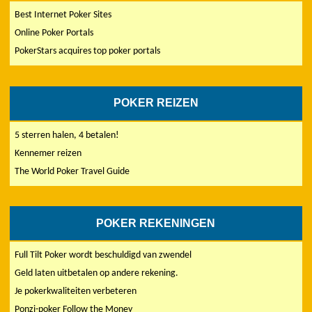
Best Internet Poker Sites
Online Poker Portals
PokerStars acquires top poker portals
POKER REIZEN
5 sterren halen, 4 betalen!
Kennemer reizen
The World Poker Travel Guide
POKER REKENINGEN
Full Tilt Poker wordt beschuldigd van zwendel
Geld laten uitbetalen op andere rekening.
Je pokerkwaliteiten verbeteren
Ponzi-poker Follow the Money