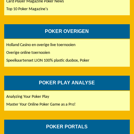
Card Player Magazine Poker News
Top 10 Poker Magazine's
POKER OVERIGEN
Holland Casino en overige live toernooien
Overige online toernooien
Speelkaartenset LION 100% plastic duobox, Poker
POKER PLAY ANALYSE
Analyzing Your Poker Play
Master Your Online Poker Game as a Pro!
POKER PORTALS